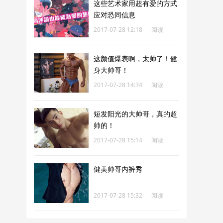
这些艺术家用超有爱的方式
应对恐同信息
2017-07-28 12:18
阅读
219
这颜值爆表啊，太帅了！健
身大帅哥！
2017-07-28 14:34
阅读
827
短发阳光的大帅哥，真的超
帅的！
2017-07-28 15:14
阅读
713
健美帅哥内裤秀
2017-07-28 15:32
阅读
605