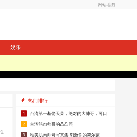
网站地图
娱乐
热门排行
台湾第一基佬天菜，绝对的大帅哥，可口
1
想扑倒！
台湾筋肉帅哥的凸凸照
2
性
唯美肌肉帅哥写真集 刺激你的荷尔蒙
3