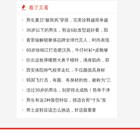
看了又看
男生夏日“极简风”穿搭，完美诠释越简单越
帅气
30岁以下的男生，剪这6款发型超好看，阳
光又帅气
黄景瑜解锁奢侈品牌全球代言人，时尚表现
力真好
60岁徐锦江打造硬汉风，牛仔衬衫+皮靴够
时髦
扒出这枚厚嘴唇大鼻子模特，满身肌肉，荷
尔蒙爆棚
西安体院帅气校草走红，不仅颜值高身材
好，还是国家级田径运动员
韩国飞行员，有颜、有身材的他，被称为“三
十年一见的神颜”
没过30岁的男生，别穿得太成熟！简单干净
的T恤搭配，帅气又减龄
男生有这2种脸型特征，很适合剪“寸头”发
型，阳光又帅气
男士皮鞋应该怎么挑选，舒适最重要