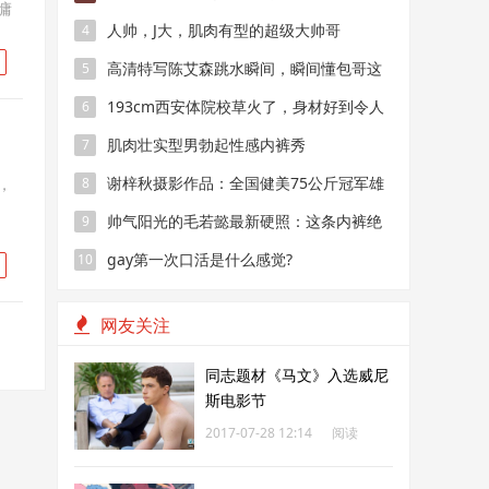
慵
人帅，J大，肌肉有型的超级大帅哥
4
高清特写陈艾森跳水瞬间，瞬间懂包哥这
5
个称呼是怎么来的
193cm西安体院校草火了，身材好到令人
6
发指
肌肉壮实型男勃起性感内裤秀
7
谢梓秋摄影作品：全国健美75公斤冠军雄
，
8
壮肌肉写真
帅气阳光的毛若懿最新硬照：这条内裤绝
9
了！
gay第一次口活是什么感觉?
10
网友关注
同志题材《马文》入选威尼
斯电影节
2017-07-28 12:14
阅读
171