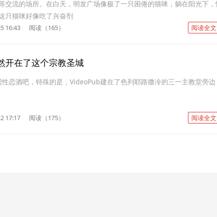
等交流的场所。在白天，明发广场像极了一只困倦的猫咪，躺在阳光下，
这只猫咪好像吃了兴奋剂
5 16:43
阅读（165）
阅读全文
然开在了这个宗教圣城
一间同性恋酒吧，特殊的是，VideoPub建在了色列耶路撒冷的三一主教堂旁边
2 17:17
阅读（175）
阅读全文