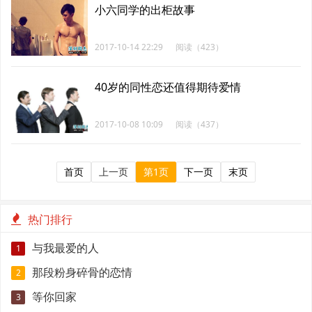
小六同学的出柜故事
2017-10-14 22:29
阅读（423）
40岁的同性恋还值得期待爱情
2017-10-08 10:09
阅读（437）
首页
上一页
第1页
下一页
末页
热门排行
与我最爱的人
1
那段粉身碎骨的恋情
2
等你回家
3