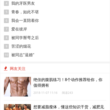
我的牙医男友
4
青春，如此不堪
5
我会一直陪着你
6
爱在彼岸
7
被同学掰弯之后
8
苦涩的烟花
9
被同志"逼婚"
10
网友关注
绝佳的腹肌练习！8个动作推荐给你，你
值得拥有
2018-11-07 11:16
阅读243
想要减脂瘦体，懂这些知识干货，减肥见