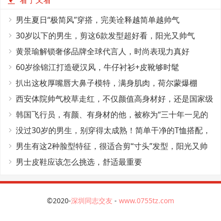
看了又看
男生夏日“极简风”穿搭，完美诠释越简单越帅气
30岁以下的男生，剪这6款发型超好看，阳光又帅气
黄景瑜解锁奢侈品牌全球代言人，时尚表现力真好
60岁徐锦江打造硬汉风，牛仔衬衫+皮靴够时髦
扒出这枚厚嘴唇大鼻子模特，满身肌肉，荷尔蒙爆棚
西安体院帅气校草走红，不仅颜值高身材好，还是国家级
田径运动员
韩国飞行员，有颜、有身材的他，被称为“三十年一见的
神颜”
没过30岁的男生，别穿得太成熟！简单干净的T恤搭配，
帅气又减龄
男生有这2种脸型特征，很适合剪“寸头”发型，阳光又帅
气
男士皮鞋应该怎么挑选，舒适最重要
©2020-
深圳同志交友
-
www.0755tz.com