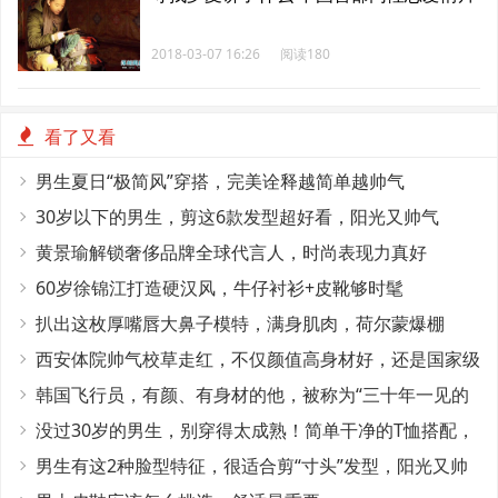
2018-03-07 16:26
阅读180
看了又看
男生夏日“极简风”穿搭，完美诠释越简单越帅气
30岁以下的男生，剪这6款发型超好看，阳光又帅气
黄景瑜解锁奢侈品牌全球代言人，时尚表现力真好
60岁徐锦江打造硬汉风，牛仔衬衫+皮靴够时髦
扒出这枚厚嘴唇大鼻子模特，满身肌肉，荷尔蒙爆棚
西安体院帅气校草走红，不仅颜值高身材好，还是国家级
田径运动员
韩国飞行员，有颜、有身材的他，被称为“三十年一见的
神颜”
没过30岁的男生，别穿得太成熟！简单干净的T恤搭配，
帅气又减龄
男生有这2种脸型特征，很适合剪“寸头”发型，阳光又帅