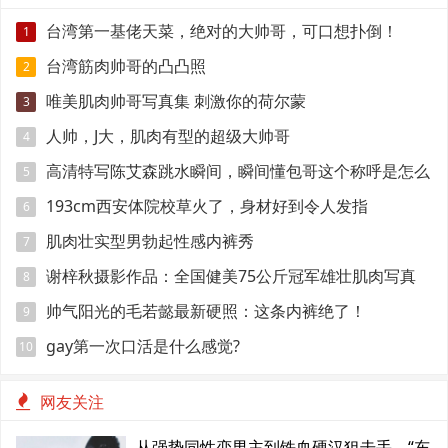
台湾第一基佬天菜，绝对的大帅哥，可口想扑倒！
1
台湾筋肉帅哥的凸凸照
2
唯美肌肉帅哥写真集 刺激你的荷尔蒙
3
人帅，J大，肌肉有型的超级大帅哥
4
高清特写陈艾森跳水瞬间，瞬间懂包哥这个称呼是怎么
5
来的
193cm西安体院校草火了，身材好到令人发指
6
肌肉壮实型男勃起性感内裤秀
7
谢梓秋摄影作品：全国健美75公斤冠军雄壮肌肉写真
8
帅气阳光的毛若懿最新硬照：这条内裤绝了！
9
gay第一次口活是什么感觉?
10
网友关注
从强势同性恋男主到铁血硬汉狙击手，“东