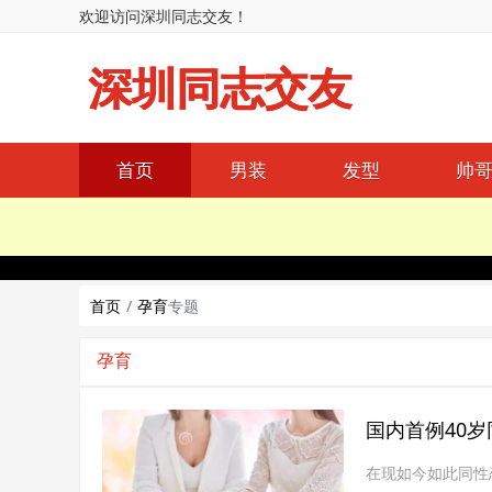
欢迎访问深圳同志交友！
深圳同志交友
首页
男装
发型
帅
首页
孕育
专题
孕育
国内首例40
在现如今如此同性