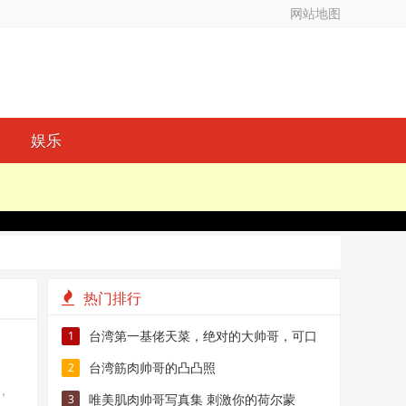
网站地图
娱乐
热门排行
台湾第一基佬天菜，绝对的大帅哥，可口
1
想扑倒！
台湾筋肉帅哥的凸凸照
2
，
唯美肌肉帅哥写真集 刺激你的荷尔蒙
3