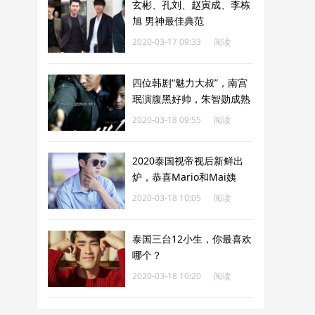
玄彬、孔刘、赵寅成、李栋
旭 男神最佳典范
2020-03-17 09:33
阅读
195
四位韩剧“魅力大叔”，南宫
珉演腹黑好帅，朱智勋成熟
男人味爆棚
2020-03-18 09:55
阅读
437
2020泰国视帝视后新鲜出
炉，恭喜Mario和Mai姨
2020-03-18 10:05
阅读
160
泰国三台12小生，你最喜欢
哪个？
2020-03-18 10:20
阅读
175