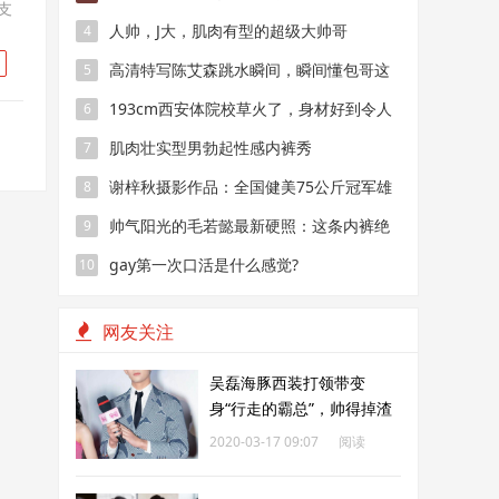
支
人帅，J大，肌肉有型的超级大帅哥
4
高清特写陈艾森跳水瞬间，瞬间懂包哥这
5
个称呼是怎么来的
193cm西安体院校草火了，身材好到令人
6
发指
肌肉壮实型男勃起性感内裤秀
7
谢梓秋摄影作品：全国健美75公斤冠军雄
8
壮肌肉写真
帅气阳光的毛若懿最新硬照：这条内裤绝
9
了！
gay第一次口活是什么感觉?
10
网友关注
吴磊海豚西装打领带变
身“行走的霸总”，帅得掉渣
2020-03-17 09:07
阅读
171