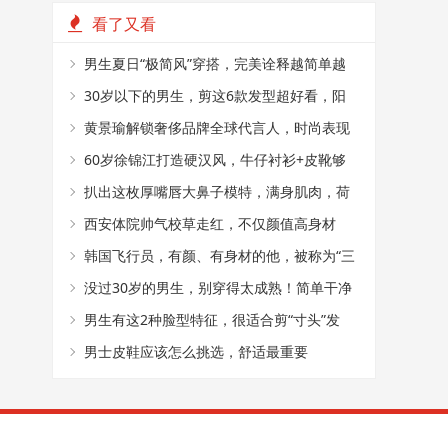
看了又看
男生夏日“极简风”穿搭，完美诠释越简单越
帅气
30岁以下的男生，剪这6款发型超好看，阳
光又帅气
黄景瑜解锁奢侈品牌全球代言人，时尚表现
力真好
60岁徐锦江打造硬汉风，牛仔衬衫+皮靴够
时髦
扒出这枚厚嘴唇大鼻子模特，满身肌肉，荷
尔蒙爆棚
西安体院帅气校草走红，不仅颜值高身材
好，还是国家级田径运动员
韩国飞行员，有颜、有身材的他，被称为“三
十年一见的神颜”
没过30岁的男生，别穿得太成熟！简单干净
的T恤搭配，帅气又减龄
男生有这2种脸型特征，很适合剪“寸头”发
型，阳光又帅气
男士皮鞋应该怎么挑选，舒适最重要