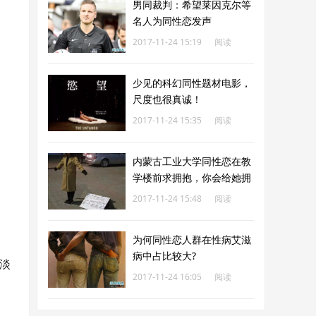
男同裁判：希望莱因克尔等
名人为同性恋发声
2017-11-24 15:19
阅读
176
少见的科幻同性题材电影，
尺度也很真诚！
2017-11-24 15:35
阅读
225
内蒙古工业大学同性恋在教
学楼前求拥抱，你会给她拥
抱吗？
2017-11-24 15:48
阅读
228
为何同性恋人群在性病艾滋
病中占比较大?
淡
2017-11-24 16:05
阅读
172