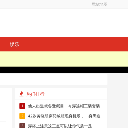
网站地图
娱乐
热门排行
他未出道就备受瞩目，今穿连帽工装套装
1
出镜，寸头更显帅气
42岁黄晓明穿羽绒服现身机场，一身黑造
2
型，十分帅气潇洒
穿搭上注意这三点可以让你气质十足
3