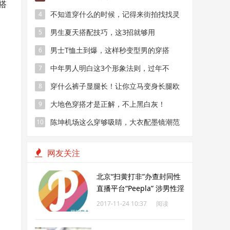
搭
不知道穿什么的时候，记得来街拍找找灵
4
感
男生夏天搭配技巧，这3招就够用
5
男士T恤土到爆，这样秒变型男的穿搭
6
中年男人明白这3个形象法则，过年不
7
会“加龄”，反而“减龄”
穿什么裤子显腿长！让你立马变身长腿欧
8
巴
大地色穿搭才是正解，不上黑白灰！
9
陈坤机场这么穿够吸睛，大衣配墨镜潮范
10
十足
网友关注
北京“扫黄打非”办查封同性
直播平台“Peepla” 涉男性淫
秽表演
2017-11-24 10:37
阅读
212