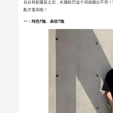
自从韩剧蔓延之后，长腿欧巴这个词就频出不穷！
配才显高呢！
一：纯色T恤、条纹T恤