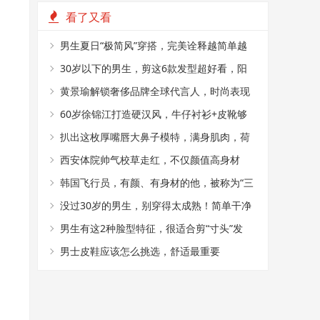
看了又看
男生夏日“极简风”穿搭，完美诠释越简单越
帅气
30岁以下的男生，剪这6款发型超好看，阳
光又帅气
黄景瑜解锁奢侈品牌全球代言人，时尚表现
力真好
60岁徐锦江打造硬汉风，牛仔衬衫+皮靴够
时髦
扒出这枚厚嘴唇大鼻子模特，满身肌肉，荷
尔蒙爆棚
西安体院帅气校草走红，不仅颜值高身材
好，还是国家级田径运动员
韩国飞行员，有颜、有身材的他，被称为“三
十年一见的神颜”
没过30岁的男生，别穿得太成熟！简单干净
的T恤搭配，帅气又减龄
男生有这2种脸型特征，很适合剪“寸头”发
型，阳光又帅气
男士皮鞋应该怎么挑选，舒适最重要