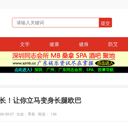
哥
文学
健康
健身
防艾
点此进入》
深圳、广州、广东同志会所、SPA、按摩导航
长！让你立马变身长腿欧巴
6 09:37
出处：男装
阅读：
136