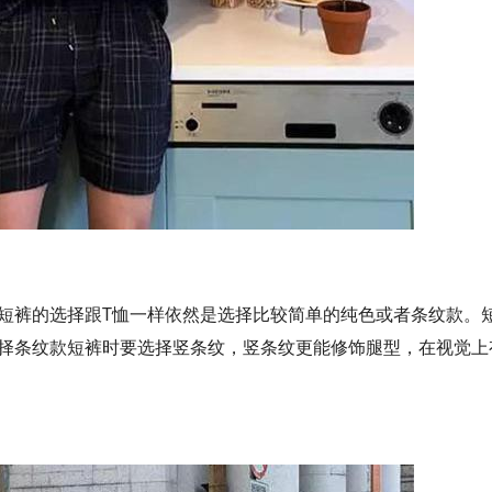
短裤的选择跟T恤一样依然是选择比较简单的纯色或者条纹款。
择条纹款短裤时要选择竖条纹，竖条纹更能修饰腿型，在视觉上