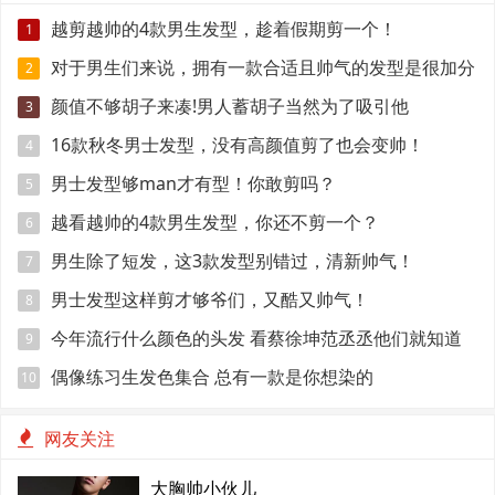
越剪越帅的4款男生发型，趁着假期剪一个！
1
对于男生们来说，拥有一款合适且帅气的发型是很加分
2
的事！
颜值不够胡子来凑!男人蓄胡子当然为了吸引他
3
16款秋冬男士发型，没有高颜值剪了也会变帅！
4
男士发型够man才有型！你敢剪吗？
5
越看越帅的4款男生发型，你还不剪一个？
6
男生除了短发，这3款发型别错过，清新帅气！
7
男士发型这样剪才够爷们，又酷又帅气！
8
今年流行什么颜色的头发 看蔡徐坤范丞丞他们就知道
9
了
偶像练习生发色集合 总有一款是你想染的
10
网友关注
大胸帅小伙儿