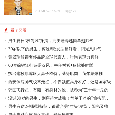
2017-07-20 16:09
阅读199
看了又看
男生夏日“极简风”穿搭，完美诠释越简单越帅气
30岁以下的男生，剪这6款发型超好看，阳光又帅气
黄景瑜解锁奢侈品牌全球代言人，时尚表现力真好
60岁徐锦江打造硬汉风，牛仔衬衫+皮靴够时髦
扒出这枚厚嘴唇大鼻子模特，满身肌肉，荷尔蒙爆棚
西安体院帅气校草走红，不仅颜值高身材好，还是国家级
田径运动员
韩国飞行员，有颜、有身材的他，被称为“三十年一见的
神颜”
没过30岁的男生，别穿得太成熟！简单干净的T恤搭配，
帅气又减龄
男生有这2种脸型特征，很适合剪“寸头”发型，阳光又帅
气
男士皮鞋应该怎么挑选，舒适最重要